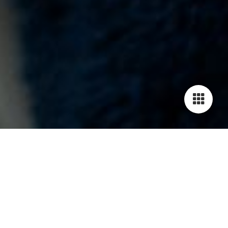
KOCHEN FÜR KINDER
Seit Sommer 2011 kochen wir wochentags für Kindergärten
und Schulen in unserer Region. Auf unserem Speiseplan